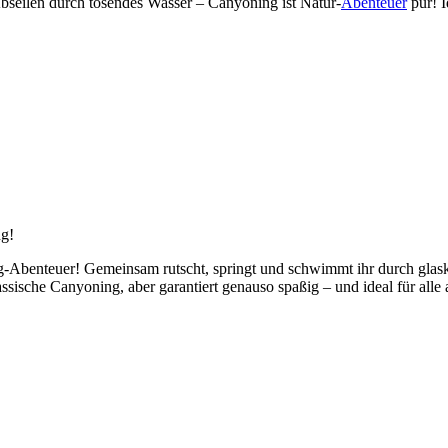
Abseilen durch tosendes Wasser – Canyoning ist Natur-
Abenteuer
pur! I
ng!
ing-Abenteuer! Gemeinsam rutscht, springt und schwimmt ihr durch glas
lassische Canyoning, aber garantiert genauso spaßig – und ideal für all