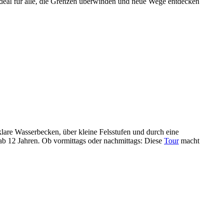
deal für alle, die Grenzen überwinden und neue Wege entdecken
klare Wasserbecken, über kleine Felsstufen und durch eine
e ab 12 Jahren. Ob vormittags oder nachmittags: Diese
Tour
macht